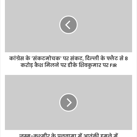
कांग्रेस के 'संकटमोचक' पर संकट, दिल्ली के फ्लैट से 8
करोड़ कैश मिलने पर डीके शिवकुमार पर FIR
जम्‍मू-कश्‍मीर के पुलवामा में आतंकी हमले में