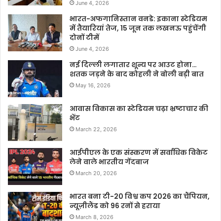
June 4, 2026
भारत-अफगानिस्तान वनडे: इकाना स्टेडियम
में तैयारियां तेज, 15 जून तक लखनऊ पहुंचेंगी
दोनों टीमें
June 4, 2026
नई दिल्ली लगातार शून्य पर आउट होना…
शतक जड़ने के बाद कोहली ने बोली बड़ी बात
May 16, 2026
आवास विकास का स्टेडियम चढ़ा भ्रष्टाचार की
भेंट
March 22, 2026
आईपीएल के एक संस्करण में सर्वाधिक विकेट
लेने वाले भारतीय गेंदबाज
March 20, 2026
भारत बना टी-20 विश्व कप 2026 का चैंपियन,
न्यूज़ीलैंड को 96 रनों से हराया
March 8, 2026