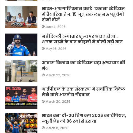
भारत-अफगानिस्तान वनडे: इकाना स्टेडियम
में तैयारियां तेज, 15 जून तक लखनऊ पहुंचेंगी
दोनों टीमें
June 4, 2026
नई दिल्ली लगातार शून्य पर आउट होना…
शतक जड़ने के बाद कोहली ने बोली बड़ी बात
May 16, 2026
आवास विकास का स्टेडियम चढ़ा भ्रष्टाचार की
भेंट
March 22, 2026
आईपीएल के एक संस्करण में सर्वाधिक विकेट
लेने वाले भारतीय गेंदबाज
March 20, 2026
भारत बना टी-20 विश्व कप 2026 का चैंपियन,
न्यूज़ीलैंड को 96 रनों से हराया
March 8, 2026