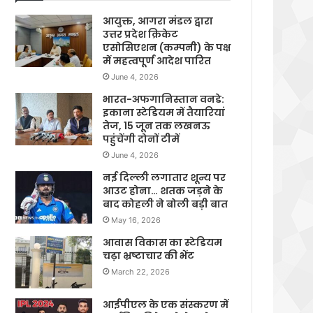
आयुक्त, आगरा मंडल द्वारा
उत्तर प्रदेश क्रिकेट
एसोसिएशन (कम्पनी) के पक्ष
में महत्वपूर्ण आदेश पारित
June 4, 2026
भारत-अफगानिस्तान वनडे:
इकाना स्टेडियम में तैयारियां
तेज, 15 जून तक लखनऊ
पहुंचेंगी दोनों टीमें
June 4, 2026
नई दिल्ली लगातार शून्य पर
आउट होना… शतक जड़ने के
बाद कोहली ने बोली बड़ी बात
May 16, 2026
आवास विकास का स्टेडियम
चढ़ा भ्रष्टाचार की भेंट
March 22, 2026
आईपीएल के एक संस्करण में