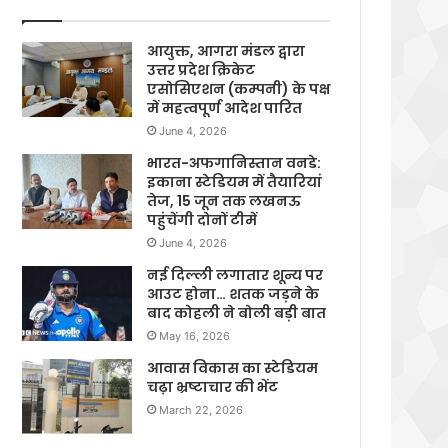
आयुक्त, आगरा मंडल द्वारा
उत्तर प्रदेश क्रिकेट
एसोसिएशन (कम्पनी) के पक्ष
में महत्वपूर्ण आदेश पारित
June 4, 2026
भारत-अफगानिस्तान वनडे:
इकाना स्टेडियम में तैयारियां
तेज, 15 जून तक लखनऊ
पहुंचेंगी दोनों टीमें
June 4, 2026
नई दिल्ली लगातार शून्य पर
आउट होना… शतक जड़ने के
बाद कोहली ने बोली बड़ी बात
May 16, 2026
आवास विकास का स्टेडियम
चढ़ा भ्रष्टाचार की भेंट
March 22, 2026