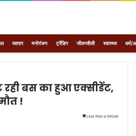
ेल
व्यापार
मनोरंजन
ट्रेंडिग
जीवनशैली
स्वास्थ्य
धर्म/अ
ौट रही बस का हुआ एक्सीडेंट,
ौत !
Less than a minute