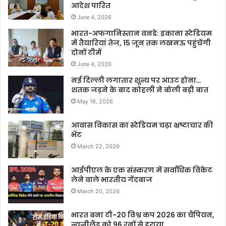
आदेश पारित
June 4, 2026
भारत-अफगानिस्तान वनडे: इकाना स्टेडियम
में तैयारियां तेज, 15 जून तक लखनऊ पहुंचेंगी
दोनों टीमें
June 4, 2026
नई दिल्ली लगातार शून्य पर आउट होना…
शतक जड़ने के बाद कोहली ने बोली बड़ी बात
May 16, 2026
आवास विकास का स्टेडियम चढ़ा भ्रष्टाचार की
भेंट
March 22, 2026
आईपीएल के एक संस्करण में सर्वाधिक विकेट
लेने वाले भारतीय गेंदबाज
March 20, 2026
भारत बना टी-20 विश्व कप 2026 का चैंपियन,
न्यूज़ीलैंड को 96 रनों से हराया