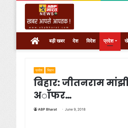
होम
बड़ी खबर
देश
विदेश
प्रदेश
ख
प्रदेश
बिहार
बिहार: जीतनराम मांझी न
अॉफर…
ABP Bharat
June 9, 2018