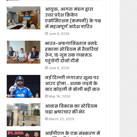
आयुक्त, आगरा मंडल द्वारा
उत्तर प्रदेश क्रिकेट
एसोसिएशन (कम्पनी) के पक्ष
में महत्वपूर्ण आदेश पारित
June 4, 2026
भारत-अफगानिस्तान वनडे:
इकाना स्टेडियम में तैयारियां
तेज, 15 जून तक लखनऊ
पहुंचेंगी दोनों टीमें
June 4, 2026
नई दिल्ली लगातार शून्य पर
आउट होना… शतक जड़ने के
बाद कोहली ने बोली बड़ी बात
May 16, 2026
आवास विकास का स्टेडियम
चढ़ा भ्रष्टाचार की भेंट
March 22, 2026
आईपीएल के एक संस्करण में