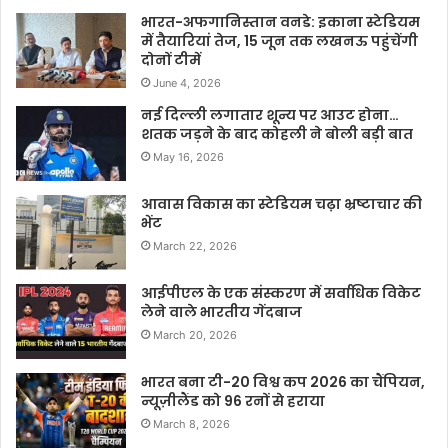
भारत-अफगानिस्तान वनडे: इकाना स्टेडियम
में तैयारियां तेज, 15 जून तक लखनऊ पहुंचेंगी
दोनों टीमें
June 4, 2026
नई दिल्ली लगातार शून्य पर आउट होना…
शतक जड़ने के बाद कोहली ने बोली बड़ी बात
May 16, 2026
आवास विकास का स्टेडियम चढ़ा भ्रष्टाचार की
भेंट
March 22, 2026
आईपीएल के एक संस्करण में सर्वाधिक विकेट
लेने वाले भारतीय गेंदबाज
March 20, 2026
भारत बना टी-20 विश्व कप 2026 का चैंपियन,
न्यूज़ीलैंड को 96 रनों से हराया
March 8, 2026