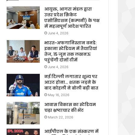
आयुक्त, आगरा मंडल द्वारा
उत्तर प्रदेश क्रिकेट
एसोसिएशन (कम्पनी) के पक्ष
में महत्वपूर्ण आदेश पारित
June 4, 2026
भारत-अफगानिस्तान वनडे:
इकाना स्टेडियम में तैयारियां
तेज, 15 जून तक लखनऊ
पहुंचेंगी दोनों टीमें
June 4, 2026
नई दिल्ली लगातार शून्य पर
आउट होना… शतक जड़ने के
बाद कोहली ने बोली बड़ी बात
May 16, 2026
आवास विकास का स्टेडियम
चढ़ा भ्रष्टाचार की भेंट
March 22, 2026
आईपीएल के एक संस्करण में