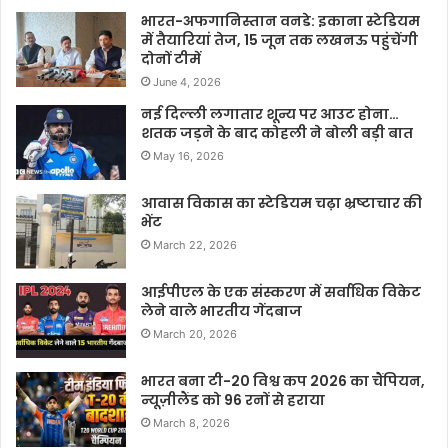
भारत-अफगानिस्तान वनडे: इकाना स्टेडियम
में तैयारियां तेज, 15 जून तक लखनऊ पहुंचेंगी
दोनों टीमें
June 4, 2026
नई दिल्ली लगातार शून्य पर आउट होना…
शतक जड़ने के बाद कोहली ने बोली बड़ी बात
May 16, 2026
आवास विकास का स्टेडियम चढ़ा भ्रष्टाचार की
भेंट
March 22, 2026
आईपीएल के एक संस्करण में सर्वाधिक विकेट
लेने वाले भारतीय गेंदबाज
March 20, 2026
भारत बना टी-20 विश्व कप 2026 का चैंपियन,
न्यूज़ीलैंड को 96 रनों से हराया
March 8, 2026