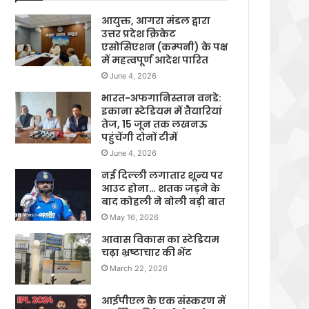
आयुक्त, आगरा मंडल द्वारा
उत्तर प्रदेश क्रिकेट
एसोसिएशन (कम्पनी) के पक्ष
में महत्वपूर्ण आदेश पारित
June 4, 2026
भारत-अफगानिस्तान वनडे:
इकाना स्टेडियम में तैयारियां
तेज, 15 जून तक लखनऊ
पहुंचेंगी दोनों टीमें
June 4, 2026
नई दिल्ली लगातार शून्य पर
आउट होना… शतक जड़ने के
बाद कोहली ने बोली बड़ी बात
May 16, 2026
आवास विकास का स्टेडियम
चढ़ा भ्रष्टाचार की भेंट
March 22, 2026
आईपीएल के एक संस्करण में