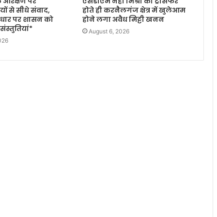
के आरक्षण पर
एसडीएम नेहा मिश्रा का ट्रांसफर
ों से सीधे संवाद,
होते ही करनैलगंज क्षेत्र में खुलेआम
 आधार पर शासन को
होने लगा अवैध मिट्टी खनन
ंस्तुतियां*
August 6, 2026
026