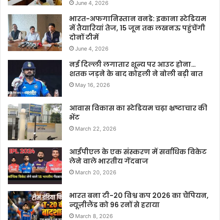
June 4, 2026
भारत-अफगानिस्तान वनडे: इकाना स्टेडियम
में तैयारियां तेज, 15 जून तक लखनऊ पहुंचेंगी
दोनों टीमें
June 4, 2026
नई दिल्ली लगातार शून्य पर आउट होना…
शतक जड़ने के बाद कोहली ने बोली बड़ी बात
May 16, 2026
आवास विकास का स्टेडियम चढ़ा भ्रष्टाचार की
भेंट
March 22, 2026
आईपीएल के एक संस्करण में सर्वाधिक विकेट
लेने वाले भारतीय गेंदबाज
March 20, 2026
भारत बना टी-20 विश्व कप 2026 का चैंपियन,
न्यूज़ीलैंड को 96 रनों से हराया
March 8, 2026