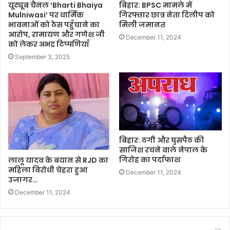
यूट्यूब चैनल ‘Bharti Bhaiya
बिहार: BPSC मामले में
Mulniwasi’ पर धार्मिक
गिरफ्तार छात्र नेता दिलीप को
भावनाओं को ठेस पहुँचाने का
मिली जमानत
आरोप, रामायण और गणेश जी
December 11, 2024
को लेकर अभद्र टिप्पणियाँ
September 3, 2025
बिहार: ठगी और घुसपैठ की
साजिश रचने वाले नेपाल के
गिरोह का पर्दाफाश
लालू यादव के बयान से RJD का
महिला विरोधी चेहरा हुआ
December 11, 2024
उजागर…
December 11, 2024