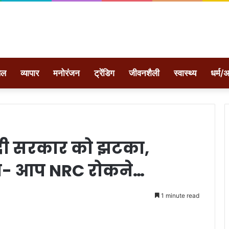
ेल
व्यापार
मनोरंजन
ट्रेंडिग
जीवनशैली
स्वास्थ्य
धर्म/अ
 मोदी सरकार को झटका,
ा- आप NRC रोकने…
1 minute read