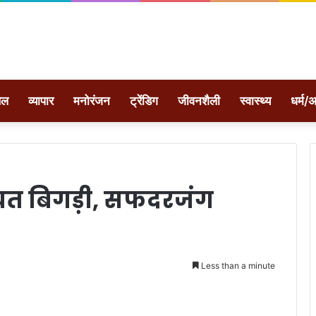
ेल
व्यापार
मनोरंजन
ट्रेंडिग
जीवनशैली
स्वास्थ्य
धर्म/अ
यत बिगड़ी, सफदरजंग
Less than a minute