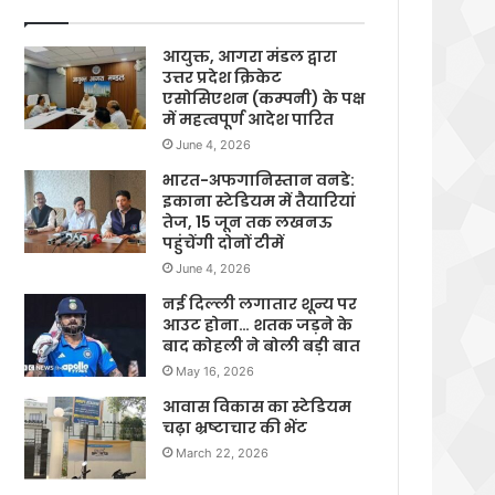
आयुक्त, आगरा मंडल द्वारा
उत्तर प्रदेश क्रिकेट
एसोसिएशन (कम्पनी) के पक्ष
में महत्वपूर्ण आदेश पारित
June 4, 2026
भारत-अफगानिस्तान वनडे:
इकाना स्टेडियम में तैयारियां
तेज, 15 जून तक लखनऊ
पहुंचेंगी दोनों टीमें
June 4, 2026
नई दिल्ली लगातार शून्य पर
आउट होना… शतक जड़ने के
बाद कोहली ने बोली बड़ी बात
May 16, 2026
आवास विकास का स्टेडियम
चढ़ा भ्रष्टाचार की भेंट
March 22, 2026