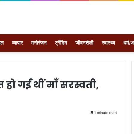
ेल
व्यापार
मनोरंजन
ट्रेंडिग
जीवनशैली
स्वास्थ्य
धर्म/अ
ो गईं थीं माँ सरस्वती,
1 minute read