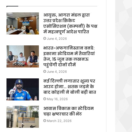
आयुक्त, आगरा मंडल द्वारा
उत्तर प्रदेश क्रिकेट
एसोसिएशन (कम्पनी) के पक्ष
में महत्वपूर्ण आदेश पारित
June 4, 2026
भारत-अफगानिस्तान वनडे:
इकाना स्टेडियम में तैयारियां
तेज, 15 जून तक लखनऊ
पहुंचेंगी दोनों टीमें
June 4, 2026
नई दिल्ली लगातार शून्य पर
आउट होना… शतक जड़ने के
बाद कोहली ने बोली बड़ी बात
May 16, 2026
आवास विकास का स्टेडियम
चढ़ा भ्रष्टाचार की भेंट
March 22, 2026