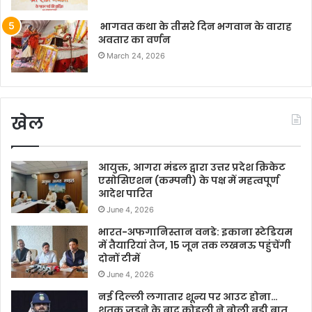
भागवत कथा के तीसरे दिन भगवान के वाराह
अवतार का वर्णन
March 24, 2026
खेल
आयुक्त, आगरा मंडल द्वारा उत्तर प्रदेश क्रिकेट
एसोसिएशन (कम्पनी) के पक्ष में महत्वपूर्ण
आदेश पारित
June 4, 2026
भारत-अफगानिस्तान वनडे: इकाना स्टेडियम
में तैयारियां तेज, 15 जून तक लखनऊ पहुंचेंगी
दोनों टीमें
June 4, 2026
नई दिल्ली लगातार शून्य पर आउट होना…
शतक जड़ने के बाद कोहली ने बोली बड़ी बात