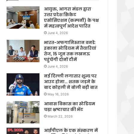
आयुक्त, आगरा मंडल द्वारा
उत्तर प्रदेश क्रिकेट
एसोसिएशन (कम्पनी) के पक्ष
में महत्वपूर्ण आदेश पारित
June 4, 2026
भारत-अफगानिस्तान वनडे:
इकाना स्टेडियम में तैयारियां
तेज, 15 जून तक लखनऊ
पहुंचेंगी दोनों टीमें
June 4, 2026
नई दिल्ली लगातार शून्य पर
आउट होना… शतक जड़ने के
बाद कोहली ने बोली बड़ी बात
May 16, 2026
आवास विकास का स्टेडियम
चढ़ा भ्रष्टाचार की भेंट
March 22, 2026
आईपीएल के एक संस्करण में