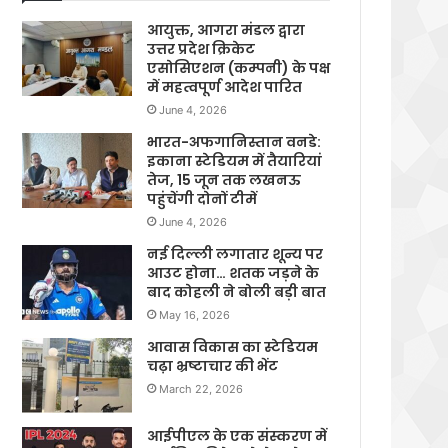
आयुक्त, आगरा मंडल द्वारा
उत्तर प्रदेश क्रिकेट
एसोसिएशन (कम्पनी) के पक्ष
में महत्वपूर्ण आदेश पारित
June 4, 2026
भारत-अफगानिस्तान वनडे:
इकाना स्टेडियम में तैयारियां
तेज, 15 जून तक लखनऊ
पहुंचेंगी दोनों टीमें
June 4, 2026
नई दिल्ली लगातार शून्य पर
आउट होना… शतक जड़ने के
बाद कोहली ने बोली बड़ी बात
May 16, 2026
आवास विकास का स्टेडियम
चढ़ा भ्रष्टाचार की भेंट
March 22, 2026
आईपीएल के एक संस्करण में