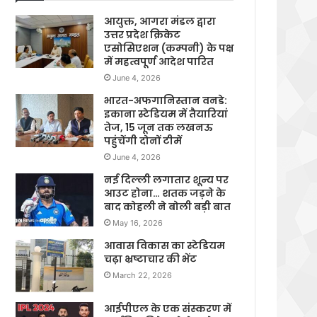
आयुक्त, आगरा मंडल द्वारा
उत्तर प्रदेश क्रिकेट
एसोसिएशन (कम्पनी) के पक्ष
में महत्वपूर्ण आदेश पारित
June 4, 2026
भारत-अफगानिस्तान वनडे:
इकाना स्टेडियम में तैयारियां
तेज, 15 जून तक लखनऊ
पहुंचेंगी दोनों टीमें
June 4, 2026
नई दिल्ली लगातार शून्य पर
आउट होना… शतक जड़ने के
बाद कोहली ने बोली बड़ी बात
May 16, 2026
आवास विकास का स्टेडियम
चढ़ा भ्रष्टाचार की भेंट
March 22, 2026
आईपीएल के एक संस्करण में