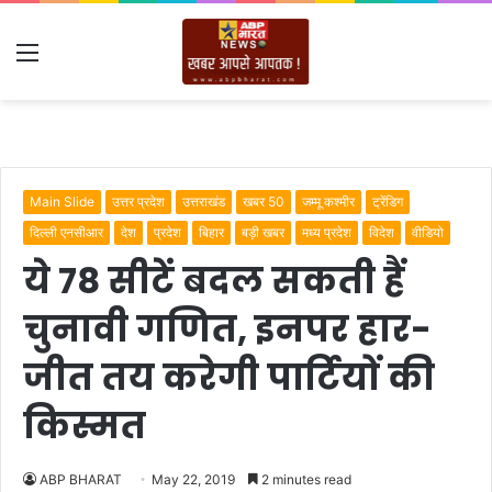
Menu
Main Slide
उत्तर प्रदेश
उत्तराखंड
खबर 50
जम्मू कश्मीर
ट्रेंडिग
दिल्ली एनसीआर
देश
प्रदेश
बिहार
बड़ी खबर
मध्य प्रदेश
विदेश
वीडियो
ये 78 सीटें बदल सकती हैं
चुनावी गणित, इनपर हार-
जीत तय करेगी पार्टियों की
किस्मत
ABP BHARAT
May 22, 2019
2 minutes read