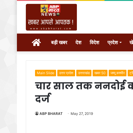
होम
बड़ी खबर
देश
विदेश
प्रदेश
ख
Main Slide
उत्तर प्रदेश
उत्तराखंड
खबर 50
जम्मू कश्मीर
ट्र
चार साल तक ननदोई करत
दर्ज
ABP BHARAT
May 27, 2019