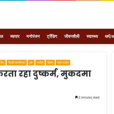
ेल
व्यापार
मनोरंजन
ट्रेंडिग
जीवनशैली
स्वास्थ्य
धर्म/अ
ेंडिग
दिल्ली एनसीआर
देश
प्रदेश
बिहार
मध्य प्रदेश
ा रहा दुष्कर्म, मुकदमा
2 minutes read