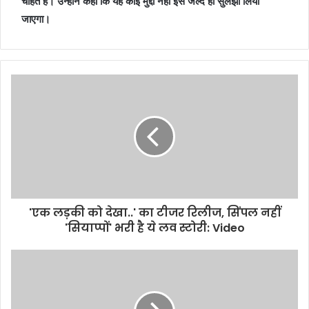
चाहते हैं। उन्होंने कहा कि यह कोई मुद्दा नहीं इसे जल्द ही सुलझा लिया
जाएगा।
'एक लड़की को देखा..' का टीजर रिलीज, सिंपल नहीं
'सियाप्‍पों' भरी है ये लव स्‍टोरी: Video