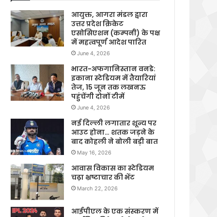
आयुक्त, आगरा मंडल द्वारा
उत्तर प्रदेश क्रिकेट
एसोसिएशन (कम्पनी) के पक्ष
में महत्वपूर्ण आदेश पारित
June 4, 2026
भारत-अफगानिस्तान वनडे:
इकाना स्टेडियम में तैयारियां
तेज, 15 जून तक लखनऊ
पहुंचेंगी दोनों टीमें
June 4, 2026
नई दिल्ली लगातार शून्य पर
आउट होना… शतक जड़ने के
बाद कोहली ने बोली बड़ी बात
May 16, 2026
आवास विकास का स्टेडियम
चढ़ा भ्रष्टाचार की भेंट
March 22, 2026
आईपीएल के एक संस्करण में