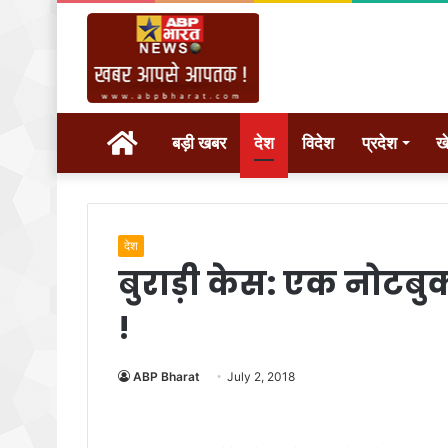
होम
बड़ी खबर
देश
विदेश
प्रदेश
ख
देश
बुराड़ी केस: एक नोटबुक 
!
ABP Bharat
July 2, 2018