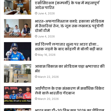
एसोसिएशन (कम्पनी) के पक्ष में महत्वपूर्ण
आदेश पारित
June 4, 2026
भारत-अफगानिस्तान वनडे: इकाना स्टेडियम
में तैयारियां तेज, 15 जून तक लखनऊ पहुंचेंगी
दोनों टीमें
June 4, 2026
नई दिल्ली लगातार शून्य पर आउट होना…
शतक जड़ने के बाद कोहली ने बोली बड़ी बात
May 16, 2026
आवास विकास का स्टेडियम चढ़ा भ्रष्टाचार की
भेंट
March 22, 2026
आईपीएल के एक संस्करण में सर्वाधिक विकेट
लेने वाले भारतीय गेंदबाज
March 20, 2026
भारत बना टी-20 विश्व कप 2026 का चैंपियन,