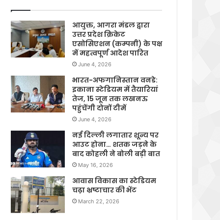
आयुक्त, आगरा मंडल द्वारा
उत्तर प्रदेश क्रिकेट
एसोसिएशन (कम्पनी) के पक्ष
में महत्वपूर्ण आदेश पारित
June 4, 2026
भारत-अफगानिस्तान वनडे:
इकाना स्टेडियम में तैयारियां
तेज, 15 जून तक लखनऊ
पहुंचेंगी दोनों टीमें
June 4, 2026
नई दिल्ली लगातार शून्य पर
आउट होना… शतक जड़ने के
बाद कोहली ने बोली बड़ी बात
May 16, 2026
आवास विकास का स्टेडियम
चढ़ा भ्रष्टाचार की भेंट
March 22, 2026