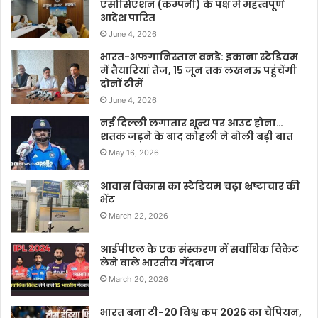
एसोसिएशन (कम्पनी) के पक्ष में महत्वपूर्ण
आदेश पारित
June 4, 2026
भारत-अफगानिस्तान वनडे: इकाना स्टेडियम
में तैयारियां तेज, 15 जून तक लखनऊ पहुंचेंगी
दोनों टीमें
June 4, 2026
नई दिल्ली लगातार शून्य पर आउट होना…
शतक जड़ने के बाद कोहली ने बोली बड़ी बात
May 16, 2026
आवास विकास का स्टेडियम चढ़ा भ्रष्टाचार की
भेंट
March 22, 2026
आईपीएल के एक संस्करण में सर्वाधिक विकेट
लेने वाले भारतीय गेंदबाज
March 20, 2026
भारत बना टी-20 विश्व कप 2026 का चैंपियन,