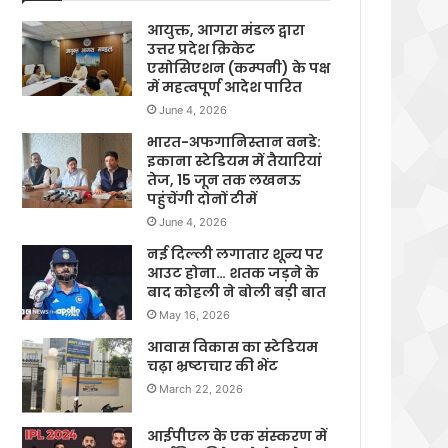
आयुक्त, आगरा मंडल द्वारा
उत्तर प्रदेश क्रिकेट
एसोसिएशन (कम्पनी) के पक्ष
में महत्वपूर्ण आदेश पारित
June 4, 2026
भारत-अफगानिस्तान वनडे:
इकाना स्टेडियम में तैयारियां
तेज, 15 जून तक लखनऊ
पहुंचेंगी दोनों टीमें
June 4, 2026
नई दिल्ली लगातार शून्य पर
आउट होना… शतक जड़ने के
बाद कोहली ने बोली बड़ी बात
May 16, 2026
आवास विकास का स्टेडियम
चढ़ा भ्रष्टाचार की भेंट
March 22, 2026
आईपीएल के एक संस्करण में