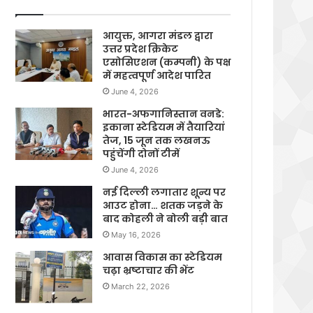
आयुक्त, आगरा मंडल द्वारा
उत्तर प्रदेश क्रिकेट
एसोसिएशन (कम्पनी) के पक्ष
में महत्वपूर्ण आदेश पारित
June 4, 2026
भारत-अफगानिस्तान वनडे:
इकाना स्टेडियम में तैयारियां
तेज, 15 जून तक लखनऊ
पहुंचेंगी दोनों टीमें
June 4, 2026
नई दिल्ली लगातार शून्य पर
आउट होना… शतक जड़ने के
बाद कोहली ने बोली बड़ी बात
May 16, 2026
आवास विकास का स्टेडियम
चढ़ा भ्रष्टाचार की भेंट
March 22, 2026