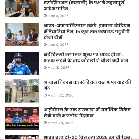
एसोसिएशन (कम्पनी) के पक्ष में महत्वपूर्ण
आदेश पारित
June 4, 2026
भारत-अफगानिस्तान वनडे: इकाना स्टेडियम
में तैयारियां तेज, 15 जून तक लखनऊ पहुंचेंगी
दोनों टीमें
June 4, 2026
नई दिल्ली लगातार शून्य पर आउट होना…
शतक जड़ने के बाद कोहली ने बोली बड़ी बात
May 16, 2026
आवास विकास का स्टेडियम चढ़ा भ्रष्टाचार की
भेंट
March 22, 2026
आईपीएल के एक संस्करण में सर्वाधिक विकेट
लेने वाले भारतीय गेंदबाज
March 20, 2026
भारत बना टी-20 विश्व कप 2026 का चैंपियन,