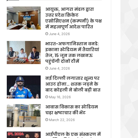
आयुक्त, आगरा मंडल द्वारा
उत्तर प्रदेश क्रिकेट
एसोसिएशन (कम्पनी) के पक्ष
में महत्वपूर्ण आदेश पारित
June 4, 2026
भारत-अफगानिस्तान वनडे:
इकाना स्टेडियम में तैयारियां
तेज, 15 जून तक लखनऊ
पहुंचेंगी दोनों टीमें
June 4, 2026
नई दिल्ली लगातार शून्य पर
आउट होना… शतक जड़ने के
बाद कोहली ने बोली बड़ी बात
May 16, 2026
आवास विकास का स्टेडियम
चढ़ा भ्रष्टाचार की भेंट
March 22, 2026
आईपीएल के एक संस्करण में