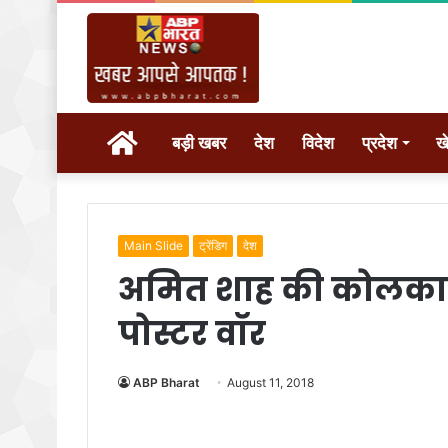
होम
बड़ी खबर
देश
विदेश
प्रदेश
ख
Main Slide
ट्रेंडिग
देश
अमित शाह की कोलकाता म
पोस्टर वॉर
ABP Bharat
August 11, 2018