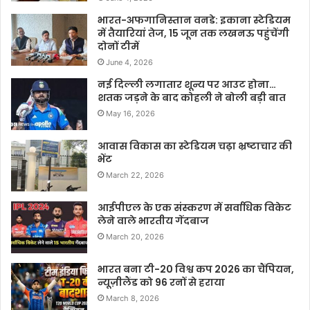
भारत-अफगानिस्तान वनडे: इकाना स्टेडियम
में तैयारियां तेज, 15 जून तक लखनऊ पहुंचेंगी
दोनों टीमें
June 4, 2026
नई दिल्ली लगातार शून्य पर आउट होना…
शतक जड़ने के बाद कोहली ने बोली बड़ी बात
May 16, 2026
आवास विकास का स्टेडियम चढ़ा भ्रष्टाचार की
भेंट
March 22, 2026
आईपीएल के एक संस्करण में सर्वाधिक विकेट
लेने वाले भारतीय गेंदबाज
March 20, 2026
भारत बना टी-20 विश्व कप 2026 का चैंपियन,
न्यूज़ीलैंड को 96 रनों से हराया
March 8, 2026