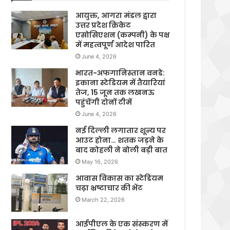
आयुक्त, आगरा मंडल द्वारा
उत्तर प्रदेश क्रिकेट
एसोसिएशन (कम्पनी) के पक्ष
में महत्वपूर्ण आदेश पारित
June 4, 2026
भारत-अफगानिस्तान वनडे:
इकाना स्टेडियम में तैयारियां
तेज, 15 जून तक लखनऊ
पहुंचेंगी दोनों टीमें
June 4, 2026
नई दिल्ली लगातार शून्य पर
आउट होना… शतक जड़ने के
बाद कोहली ने बोली बड़ी बात
May 16, 2026
आवास विकास का स्टेडियम
चढ़ा भ्रष्टाचार की भेंट
March 22, 2026
आईपीएल के एक संस्करण में