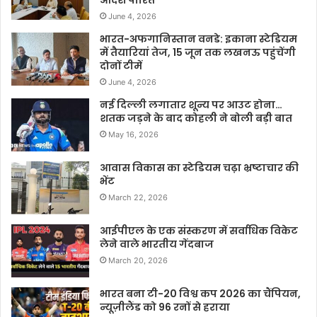
आदेश पारित
June 4, 2026
भारत-अफगानिस्तान वनडे: इकाना स्टेडियम
में तैयारियां तेज, 15 जून तक लखनऊ पहुंचेंगी
दोनों टीमें
June 4, 2026
नई दिल्ली लगातार शून्य पर आउट होना…
शतक जड़ने के बाद कोहली ने बोली बड़ी बात
May 16, 2026
आवास विकास का स्टेडियम चढ़ा भ्रष्टाचार की
भेंट
March 22, 2026
आईपीएल के एक संस्करण में सर्वाधिक विकेट
लेने वाले भारतीय गेंदबाज
March 20, 2026
भारत बना टी-20 विश्व कप 2026 का चैंपियन,
न्यूज़ीलैंड को 96 रनों से हराया