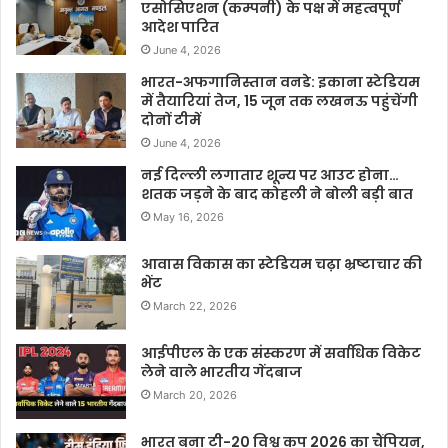
एसोसिएशन (कम्पनी) के पक्ष में महत्वपूर्ण
आदेश पारित
June 4, 2026
भारत-अफगानिस्तान वनडे: इकाना स्टेडियम
में तैयारियां तेज, 15 जून तक लखनऊ पहुंचेंगी
दोनों टीमें
June 4, 2026
नई दिल्ली लगातार शून्य पर आउट होना…
शतक जड़ने के बाद कोहली ने बोली बड़ी बात
May 16, 2026
आवास विकास का स्टेडियम चढ़ा भ्रष्टाचार की
भेंट
March 22, 2026
आईपीएल के एक संस्करण में सर्वाधिक विकेट
लेने वाले भारतीय गेंदबाज
March 20, 2026
भारत बना टी-20 विश्व कप 2026 का चैंपियन,