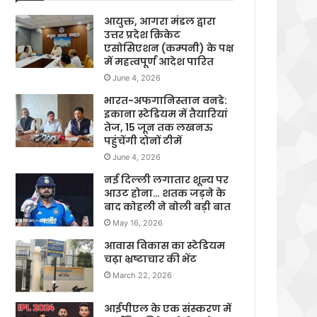
आयुक्त, आगरा मंडल द्वारा
उत्तर प्रदेश क्रिकेट
एसोसिएशन (कम्पनी) के पक्ष
में महत्वपूर्ण आदेश पारित
June 4, 2026
भारत-अफगानिस्तान वनडे:
इकाना स्टेडियम में तैयारियां
तेज, 15 जून तक लखनऊ
पहुंचेंगी दोनों टीमें
June 4, 2026
नई दिल्ली लगातार शून्य पर
आउट होना… शतक जड़ने के
बाद कोहली ने बोली बड़ी बात
May 16, 2026
आवास विकास का स्टेडियम
चढ़ा भ्रष्टाचार की भेंट
March 22, 2026
आईपीएल के एक संस्करण में