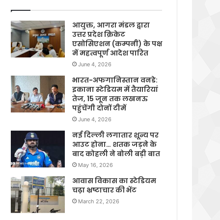
आयुक्त, आगरा मंडल द्वारा
उत्तर प्रदेश क्रिकेट
एसोसिएशन (कम्पनी) के पक्ष
में महत्वपूर्ण आदेश पारित
June 4, 2026
भारत-अफगानिस्तान वनडे:
इकाना स्टेडियम में तैयारियां
तेज, 15 जून तक लखनऊ
पहुंचेंगी दोनों टीमें
June 4, 2026
नई दिल्ली लगातार शून्य पर
आउट होना… शतक जड़ने के
बाद कोहली ने बोली बड़ी बात
May 16, 2026
आवास विकास का स्टेडियम
चढ़ा भ्रष्टाचार की भेंट
March 22, 2026