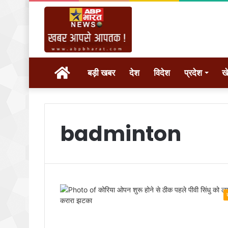
होम
बड़ी खबर
देश
विदेश
प्रदेश
ख
badminton