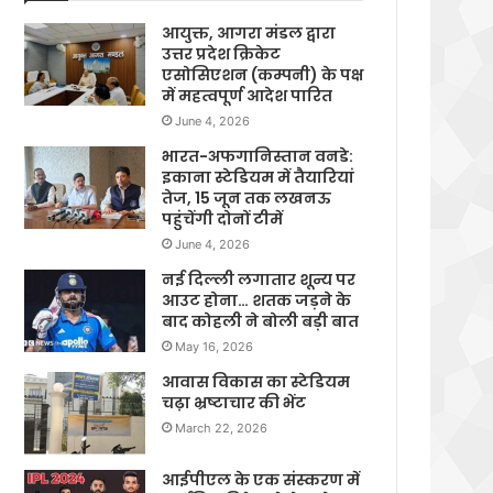
आयुक्त, आगरा मंडल द्वारा
उत्तर प्रदेश क्रिकेट
एसोसिएशन (कम्पनी) के पक्ष
में महत्वपूर्ण आदेश पारित
June 4, 2026
भारत-अफगानिस्तान वनडे:
इकाना स्टेडियम में तैयारियां
तेज, 15 जून तक लखनऊ
पहुंचेंगी दोनों टीमें
June 4, 2026
नई दिल्ली लगातार शून्य पर
आउट होना… शतक जड़ने के
बाद कोहली ने बोली बड़ी बात
May 16, 2026
आवास विकास का स्टेडियम
चढ़ा भ्रष्टाचार की भेंट
March 22, 2026
आईपीएल के एक संस्करण में