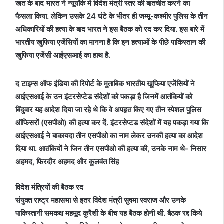
खत के बाद भारत ने न्‍यूयॉर्क में विदेश मंत्री स्‍तर की बातचीत करने का
फैसला किया. लेकिन उसके 24 घंटे के भीतर ही जम्‍मू-कश्‍मीर पुलिस के तीन
अधिकारियों की हत्‍या के बाद भारत ने इस बैठक को रद कर दिया. इस बारे में
भारतीय खुफिया एजेंसियों का मानना है कि इन हत्‍याओं के पीछे पाकिस्‍तान की
खुफिया एजेंसी आईएसआई का हाथ है.
द टाइम्‍स ऑफ इंडिया की रिपोर्ट के मुताबिक भारतीय खुफिया एजेंसियों ने
आईएसआई के उन इंटरसेप्‍टेड संदेशों को पकड़ा है जिनमें आतंकियों को
बिंदुवार यह आदेश दिया जा रहे थे कि वे अपहृत किए गए तीन स्‍पेशल पुलिस
ऑफिसरों (एसपीओ) की हत्‍या कर दें. इंटरसेप्‍टड संदेशों में यह पकड़ा गया कि
आईएसआई ने बाकायदा तीन एसपीओ का नाम लेकर उनकी हत्‍या का आदेश
दिया था. आतंकियों ने जिन तीन एसपीओ की हत्‍या की, उनके नाम थे- निसार
अहमद, फिरदौर अहमद और कुलवंत सिंह
विदेश मंत्रियों की बैठक रद
संयुक्त राष्ट्र महासभा से इतर विदेश मंत्री सुषमा स्वराज और उनके
पाकिस्तानी समकक्ष महमूद कुरैशी के बीच यह बैठक होनी थी. बैठक रद्द किये