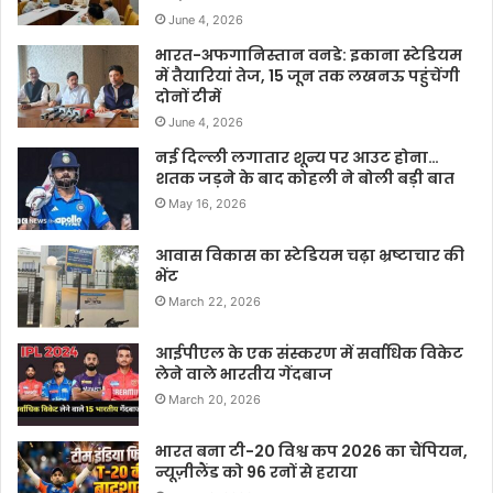
June 4, 2026
भारत-अफगानिस्तान वनडे: इकाना स्टेडियम
में तैयारियां तेज, 15 जून तक लखनऊ पहुंचेंगी
दोनों टीमें
June 4, 2026
नई दिल्ली लगातार शून्य पर आउट होना…
शतक जड़ने के बाद कोहली ने बोली बड़ी बात
May 16, 2026
आवास विकास का स्टेडियम चढ़ा भ्रष्टाचार की
भेंट
March 22, 2026
आईपीएल के एक संस्करण में सर्वाधिक विकेट
लेने वाले भारतीय गेंदबाज
March 20, 2026
भारत बना टी-20 विश्व कप 2026 का चैंपियन,
न्यूज़ीलैंड को 96 रनों से हराया