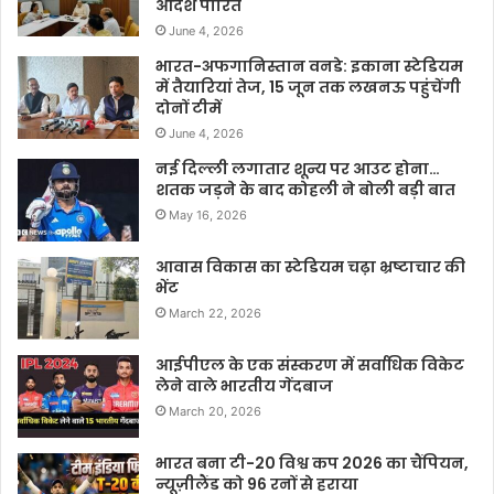
आदेश पारित
June 4, 2026
भारत-अफगानिस्तान वनडे: इकाना स्टेडियम
में तैयारियां तेज, 15 जून तक लखनऊ पहुंचेंगी
दोनों टीमें
June 4, 2026
नई दिल्ली लगातार शून्य पर आउट होना…
शतक जड़ने के बाद कोहली ने बोली बड़ी बात
May 16, 2026
आवास विकास का स्टेडियम चढ़ा भ्रष्टाचार की
भेंट
March 22, 2026
आईपीएल के एक संस्करण में सर्वाधिक विकेट
लेने वाले भारतीय गेंदबाज
March 20, 2026
भारत बना टी-20 विश्व कप 2026 का चैंपियन,
न्यूज़ीलैंड को 96 रनों से हराया