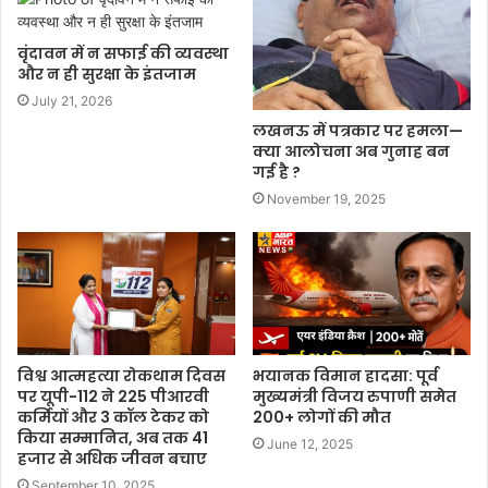
वृंदावन में न सफाई की व्यवस्था
और न ही सुरक्षा के इंतजाम
July 21, 2026
लखनऊ में पत्रकार पर हमला—
क्या आलोचना अब गुनाह बन
गई है ?
November 19, 2025
विश्व आत्महत्या रोकथाम दिवस
भयानक विमान हादसा: पूर्व
पर यूपी-112 ने 225 पीआरवी
मुख्यमंत्री विजय रुपाणी समेत
कर्मियों और 3 कॉल टेकर को
200+ लोगों की मौत
किया सम्मानित, अब तक 41
June 12, 2025
हजार से अधिक जीवन बचाए
September 10, 2025