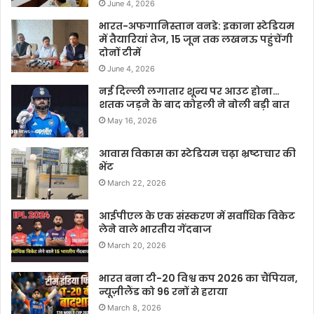
June 4, 2026
भारत-अफगानिस्तान वनडे: इकाना स्टेडियम
में तैयारियां तेज, 15 जून तक लखनऊ पहुंचेंगी
दोनों टीमें
June 4, 2026
नई दिल्ली लगातार शून्य पर आउट होना…
शतक जड़ने के बाद कोहली ने बोली बड़ी बात
May 16, 2026
आवास विकास का स्टेडियम चढ़ा भ्रष्टाचार की
भेंट
March 22, 2026
आईपीएल के एक संस्करण में सर्वाधिक विकेट
लेने वाले भारतीय गेंदबाज
March 20, 2026
भारत बना टी-20 विश्व कप 2026 का चैंपियन,
न्यूज़ीलैंड को 96 रनों से हराया
March 8, 2026