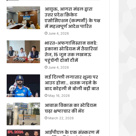
आयुक्त, आगरा मंडल द्वारा
उत्तर प्रदेश क्रिकेट
एसोसिएशन (कम्पनी) के पक्ष
में महत्वपूर्ण आदेश पारित
June 4, 2026
भारत-अफगानिस्तान वनडे:
इकाना स्टेडियम में तैयारियां
तेज, 15 जून तक लखनऊ
पहुंचेंगी दोनों टीमें
June 4, 2026
नई दिल्ली लगातार शून्य पर
आउट होना… शतक जड़ने के
बाद कोहली ने बोली बड़ी बात
May 16, 2026
आवास विकास का स्टेडियम
चढ़ा भ्रष्टाचार की भेंट
March 22, 2026
आईपीएल के एक संस्करण में