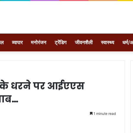
ेल
व्यापार
मनोरंजन
ट्रेंडिग
जीवनशैली
स्वास्थ्य
धर्म/अ
के धरने पर आईएएस
वाब…
1 minute read