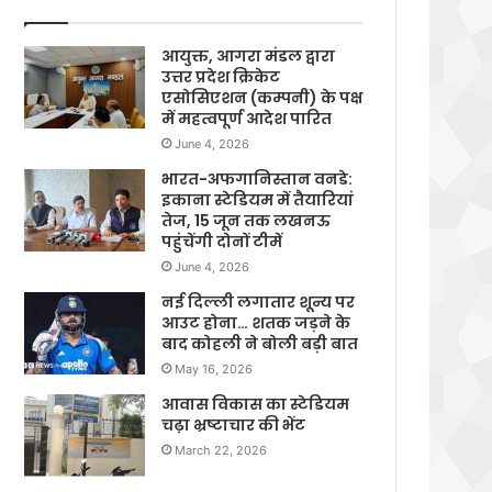
आयुक्त, आगरा मंडल द्वारा
उत्तर प्रदेश क्रिकेट
एसोसिएशन (कम्पनी) के पक्ष
में महत्वपूर्ण आदेश पारित
June 4, 2026
भारत-अफगानिस्तान वनडे:
इकाना स्टेडियम में तैयारियां
तेज, 15 जून तक लखनऊ
पहुंचेंगी दोनों टीमें
June 4, 2026
नई दिल्ली लगातार शून्य पर
आउट होना… शतक जड़ने के
बाद कोहली ने बोली बड़ी बात
May 16, 2026
आवास विकास का स्टेडियम
चढ़ा भ्रष्टाचार की भेंट
March 22, 2026