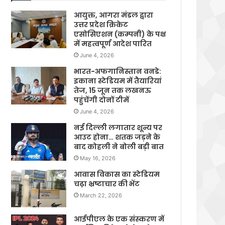
आयुक्त, आगरा मंडल द्वारा
उत्तर प्रदेश क्रिकेट
एसोसिएशन (कम्पनी) के पक्ष
में महत्वपूर्ण आदेश पारित
June 4, 2026
भारत-अफगानिस्तान वनडे:
इकाना स्टेडियम में तैयारियां
तेज, 15 जून तक लखनऊ
पहुंचेंगी दोनों टीमें
June 4, 2026
नई दिल्ली लगातार शून्य पर
आउट होना… शतक जड़ने के
बाद कोहली ने बोली बड़ी बात
May 16, 2026
आवास विकास का स्टेडियम
चढ़ा भ्रष्टाचार की भेंट
March 22, 2026
आईपीएल के एक संस्करण में