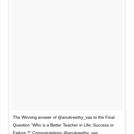
The Winning answer of @anukreethy_vas to the Final
Question “Who is a Better Teacher in Life; Success or
Failure ?” Congratulations @anukreethy_vas