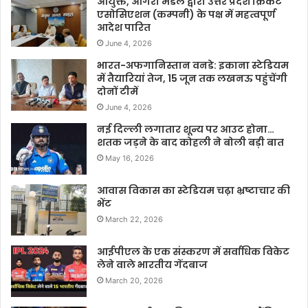
आयुक्त, आगरा मंडल द्वारा उत्तर प्रदेश क्रिकेट
एसोसिएशन (कम्पनी) के पक्ष में महत्वपूर्ण
आदेश पारित
June 4, 2026
भारत-अफगानिस्तान वनडे: इकाना स्टेडियम
में तैयारियां तेज, 15 जून तक लखनऊ पहुंचेंगी
दोनों टीमें
June 4, 2026
नई दिल्ली लगातार शून्य पर आउट होना…
शतक जड़ने के बाद कोहली ने बोली बड़ी बात
May 16, 2026
आवास विकास का स्टेडियम चढ़ा भ्रष्टाचार की
भेंट
March 22, 2026
आईपीएल के एक संस्करण में सर्वाधिक विकेट
लेने वाले भारतीय गेंदबाज
March 20, 2026