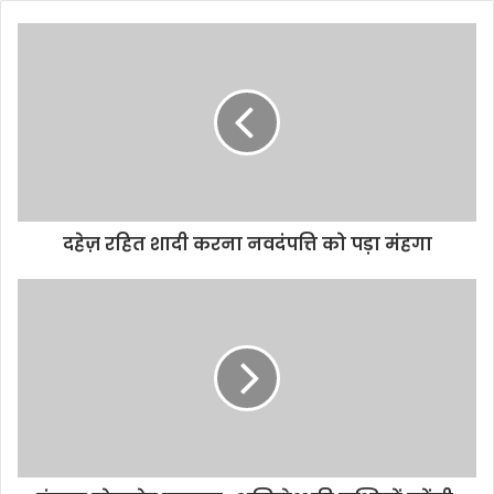
दहेज़ रहित शादी करना नवदंपत्ति को पड़ा मंहगा