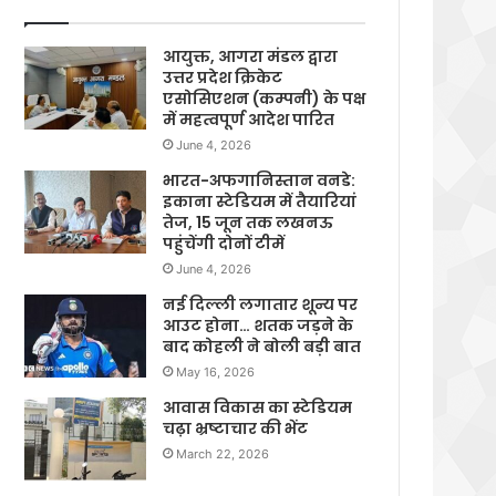
आयुक्त, आगरा मंडल द्वारा
उत्तर प्रदेश क्रिकेट
एसोसिएशन (कम्पनी) के पक्ष
में महत्वपूर्ण आदेश पारित
June 4, 2026
भारत-अफगानिस्तान वनडे:
इकाना स्टेडियम में तैयारियां
तेज, 15 जून तक लखनऊ
पहुंचेंगी दोनों टीमें
June 4, 2026
नई दिल्ली लगातार शून्य पर
आउट होना… शतक जड़ने के
बाद कोहली ने बोली बड़ी बात
May 16, 2026
आवास विकास का स्टेडियम
चढ़ा भ्रष्टाचार की भेंट
March 22, 2026