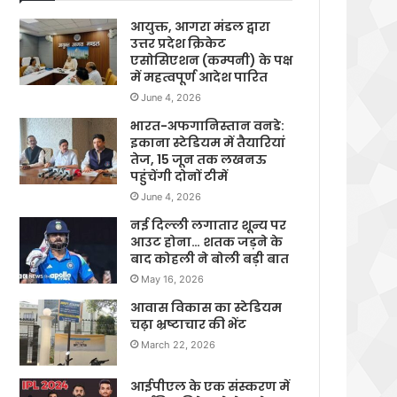
आयुक्त, आगरा मंडल द्वारा
उत्तर प्रदेश क्रिकेट
एसोसिएशन (कम्पनी) के पक्ष
में महत्वपूर्ण आदेश पारित
June 4, 2026
भारत-अफगानिस्तान वनडे:
इकाना स्टेडियम में तैयारियां
तेज, 15 जून तक लखनऊ
पहुंचेंगी दोनों टीमें
June 4, 2026
नई दिल्ली लगातार शून्य पर
आउट होना… शतक जड़ने के
बाद कोहली ने बोली बड़ी बात
May 16, 2026
आवास विकास का स्टेडियम
चढ़ा भ्रष्टाचार की भेंट
March 22, 2026
आईपीएल के एक संस्करण में