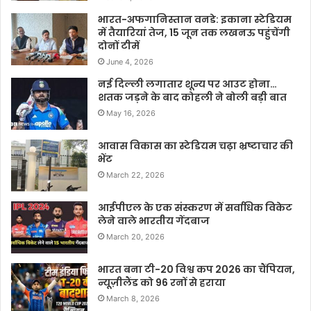
भारत-अफगानिस्तान वनडे: इकाना स्टेडियम
में तैयारियां तेज, 15 जून तक लखनऊ पहुंचेंगी
दोनों टीमें
June 4, 2026
नई दिल्ली लगातार शून्य पर आउट होना…
शतक जड़ने के बाद कोहली ने बोली बड़ी बात
May 16, 2026
आवास विकास का स्टेडियम चढ़ा भ्रष्टाचार की
भेंट
March 22, 2026
आईपीएल के एक संस्करण में सर्वाधिक विकेट
लेने वाले भारतीय गेंदबाज
March 20, 2026
भारत बना टी-20 विश्व कप 2026 का चैंपियन,
न्यूज़ीलैंड को 96 रनों से हराया
March 8, 2026